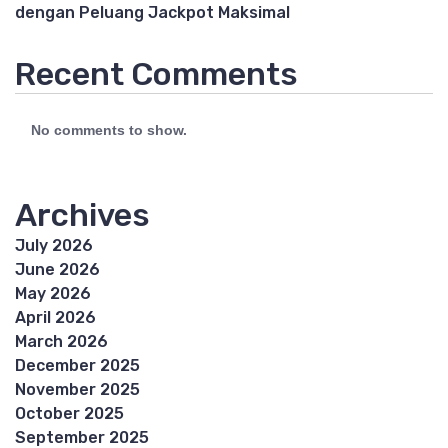
dengan Peluang Jackpot Maksimal
Recent Comments
No comments to show.
Archives
July 2026
June 2026
May 2026
April 2026
March 2026
December 2025
November 2025
October 2025
September 2025