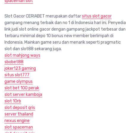
spaceman slot
Slot Gacor CERIABET merupakan daftar
situs slot gacor
gampang menang terbaik dan no 1 di Indonesia hari ini. Penyedia
link judi slot online gacor dengan gampang jackpot terbesar dan
terbaru minimal depo 10 bonus new member berlimpah di
Indonesia. Mainkan game seru dan menarik seperti pragmatic
slot dan slot88 sekarang juga.
slot mahjong ways
sbobet88
joker123 gaming
situs slot777
game olympus
slot bet 100 perak
slot server kamboja
slot 10rb
slot deposit qris
server thailand
nexus engine
slot spaceman