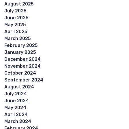
August 2025
July 2025
June 2025
May 2025
April 2025
March 2025
February 2025
January 2025
December 2024
November 2024
October 2024
September 2024
August 2024
July 2024
June 2024
May 2024
April 2024
March 2024
February 2024