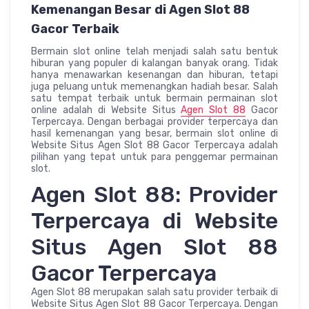
Kemenangan Besar di Agen Slot 88
Gacor Terbaik
Bermain slot online telah menjadi salah satu bentuk
hiburan yang populer di kalangan banyak orang. Tidak
hanya menawarkan kesenangan dan hiburan, tetapi
juga peluang untuk memenangkan hadiah besar. Salah
satu tempat terbaik untuk bermain permainan slot
online adalah di Website Situs
Agen Slot 88
Gacor
Terpercaya. Dengan berbagai provider terpercaya dan
hasil kemenangan yang besar, bermain slot online di
Website Situs Agen Slot 88 Gacor Terpercaya adalah
pilihan yang tepat untuk para penggemar permainan
slot.
Agen Slot 88: Provider
Terpercaya di Website
Situs Agen Slot 88
Gacor Terpercaya
Agen Slot 88 merupakan salah satu provider terbaik di
Website Situs Agen Slot 88 Gacor Terpercaya. Dengan