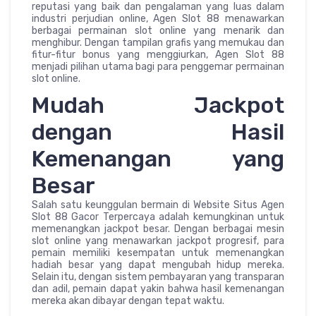
reputasi yang baik dan pengalaman yang luas dalam
industri perjudian online, Agen Slot 88 menawarkan
berbagai permainan slot online yang menarik dan
menghibur. Dengan tampilan grafis yang memukau dan
fitur-fitur bonus yang menggiurkan, Agen Slot 88
menjadi pilihan utama bagi para penggemar permainan
slot online.
Mudah Jackpot
dengan Hasil
Kemenangan yang
Besar
Salah satu keunggulan bermain di Website Situs Agen
Slot 88 Gacor Terpercaya adalah kemungkinan untuk
memenangkan jackpot besar. Dengan berbagai mesin
slot online yang menawarkan jackpot progresif, para
pemain memiliki kesempatan untuk memenangkan
hadiah besar yang dapat mengubah hidup mereka.
Selain itu, dengan sistem pembayaran yang transparan
dan adil, pemain dapat yakin bahwa hasil kemenangan
mereka akan dibayar dengan tepat waktu.