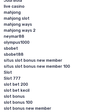
Judi Bola
live casino
mahjong
mahjong slot
mahjong ways
mahjong ways 2
neymar88
olympus1000
sbobet
sbobet88
situs slot bonus new member
situs slot bonus new member 100
Slot
Slot 777
slot bet 200
slot bet kecil
slot bonus
slot bonus 100
slot bonus new member