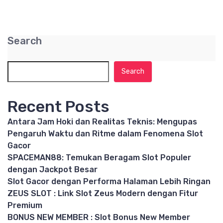
Search
Search
Recent Posts
Antara Jam Hoki dan Realitas Teknis: Mengupas
Pengaruh Waktu dan Ritme dalam Fenomena Slot
Gacor
SPACEMAN88: Temukan Beragam Slot Populer
dengan Jackpot Besar
Slot Gacor dengan Performa Halaman Lebih Ringan
ZEUS SLOT : Link Slot Zeus Modern dengan Fitur
Premium
BONUS NEW MEMBER : Slot Bonus New Member