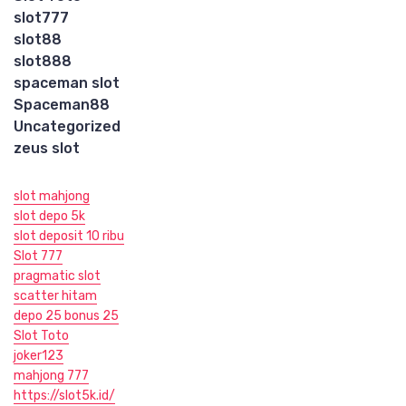
slot777
slot88
slot888
spaceman slot
Spaceman88
Uncategorized
zeus slot
slot mahjong
slot depo 5k
slot deposit 10 ribu
Slot 777
pragmatic slot
scatter hitam
depo 25 bonus 25
Slot Toto
joker123
mahjong 777
https://slot5k.id/