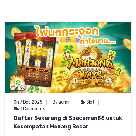
On 7 Dec 2025
By admin
Slot
0 Comments
Daftar Sekarang di Spaceman88 untuk
Kesempatan Menang Besar