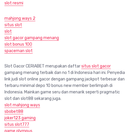
slot resmi
mahjong ways 2
situs slot
slot
slot gacor gampang menang
slot bonus 100
spaceman slot
Slot Gacor CERIABET merupakan daftar
situs slot gacor
gampang menang terbaik dan no 1 di Indonesia hari ini. Penyedia
link judi slot online gacor dengan gampang jackpot terbesar dan
terbaru minimal depo 10 bonus new member berlimpah di
Indonesia. Mainkan game seru dan menarik seperti pragmatic
slot dan slot88 sekarang juga.
slot mahjong ways
sbobet88
joker123 gaming
situs slot777
game olympus