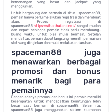
kemenangan yang besar dan jackpot yang
menggiurkan.
Untuk bergabung dan bermain di situs spaceman88,
pemain hanya perlu melakukan registrasi dan membuat
akun. Proses registrasi di
spaceman88
https://situsthailand.net/
sangat mudah
dan cepat, sehingga pemain tidak perlu membuang-
buang waktu untuk bisa mulai bermain. Setelah
mendaftar, pemain dapat langsung memilih permainan
slot yang diinginkan dan mulai melakukan taruhan.
spaceman88 juga
menawarkan berbagai
promosi dan bonus
menarik bagi para
pemainnya
Dengan adanya promosi dan bonus ini, pemain memiliki
kesempatan untuk mendapatkan keuntungan lebih
besar saat bermain di spaceman88. Selain itu,
spaceman88 juga menggunakan sistem keamanan