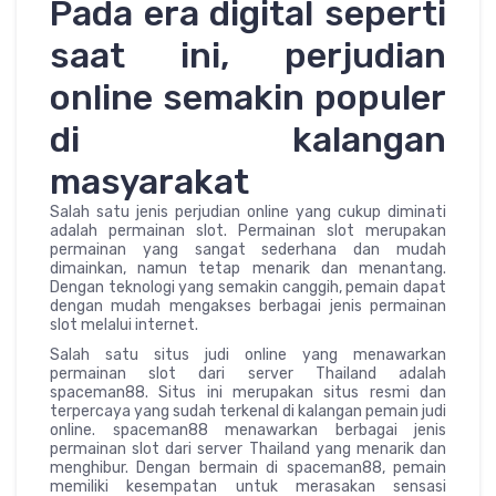
Pada era digital seperti
saat ini, perjudian
online semakin populer
di kalangan
masyarakat
Salah satu jenis perjudian online yang cukup diminati
adalah permainan slot. Permainan slot merupakan
permainan yang sangat sederhana dan mudah
dimainkan, namun tetap menarik dan menantang.
Dengan teknologi yang semakin canggih, pemain dapat
dengan mudah mengakses berbagai jenis permainan
slot melalui internet.
Salah satu situs judi online yang menawarkan
permainan slot dari server Thailand adalah
spaceman88. Situs ini merupakan situs resmi dan
terpercaya yang sudah terkenal di kalangan pemain judi
online. spaceman88 menawarkan berbagai jenis
permainan slot dari server Thailand yang menarik dan
menghibur. Dengan bermain di spaceman88, pemain
memiliki kesempatan untuk merasakan sensasi