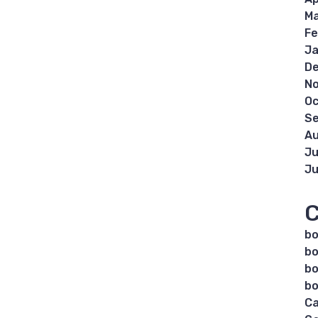
Ma
Fe
Ja
D
N
Oc
S
Au
Ju
Ju
C
b
bo
bo
bo
Ca