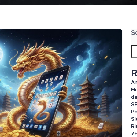
S
R
An
Me
da
SP
Po
Sl
Ri
ZE