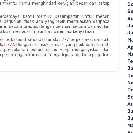
embantu kamu menghindari kerugian besar dan tetap
Oc
S
 terpercaya, kamu memiliki kesempatan untuk meraih
Au
 perjudian, tidak ada yang lebih memuaskan daripada
Ju
amu secara drastis. Dengan bermain secara cerdas dan
 bisa membuat impian kamu menjadi kenyataan.
Ju
Ma
terbatas di situs daftar slot 777 terpercaya, dan raih
lot 777
. Dengan melakukan riset yang baik dan memilih
Ap
ki pengalaman berjudi online yang mengasyikkan dan
Ma
eruntungan kamu dan menjadi juara di dunia perjudian
Fe
Ja
D
N
Oc
S
Au
Ju
Ju
Ma
Ap