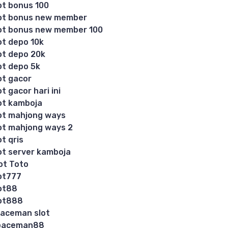
ot bonus 100
ot bonus new member
ot bonus new member 100
ot depo 10k
ot depo 20k
ot depo 5k
ot gacor
ot gacor hari ini
ot kamboja
ot mahjong ways
ot mahjong ways 2
ot qris
ot server kamboja
ot Toto
ot777
ot88
ot888
aceman slot
paceman88