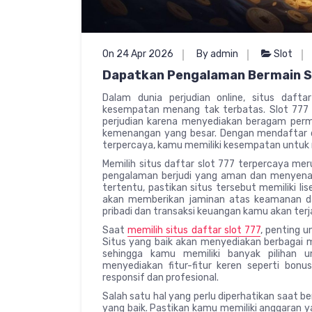
On 24 Apr 2026
By admin
Slot
Dapatkan Pengalaman Bermain Slo
Dalam dunia perjudian online, situs daf
kesempatan menang tak terbatas. Slot 777 m
perjudian karena menyediakan beragam per
kemenangan yang besar. Dengan mendaftar d
terpercaya, kamu memiliki kesempatan untuk
Memilih situs daftar slot 777 terpercaya m
pengalaman berjudi yang aman dan menyena
tertentu, pastikan situs tersebut memiliki lis
akan memberikan jaminan atas keamanan d
pribadi dan transaksi keuangan kamu akan terj
Saat
memilih situs daftar slot 777
, penting 
Situs yang baik akan menyediakan berbagai m
sehingga kamu memiliki banyak pilihan un
menyediakan fitur-fitur keren seperti bon
responsif dan profesional.
Salah satu hal yang perlu diperhatikan saat b
yang baik. Pastikan kamu memiliki anggaran ya