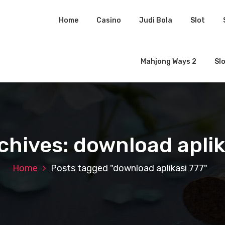
Home
Casino
Judi Bola
Slot
Mahjong Ways 2
Sl
chives: download aplik
Home
Posts tagged "download aplikasi 777"