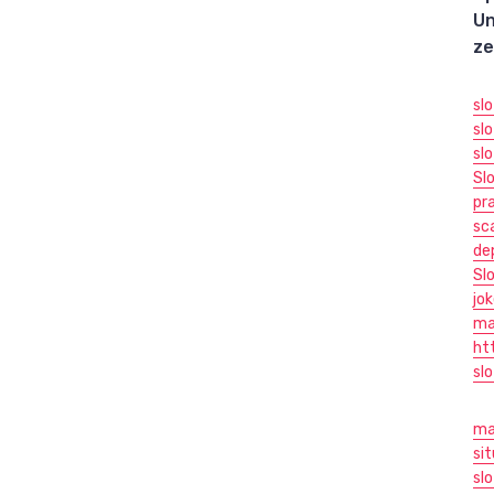
Un
ze
sl
sl
slo
Sl
pr
sc
de
Sl
jo
ma
htt
sl
ma
sit
slo