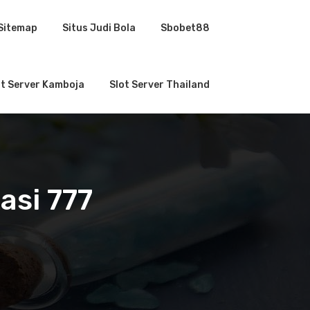
Sitemap
Situs Judi Bola
Sbobet88
ot Server Kamboja
Slot Server Thailand
asi 777