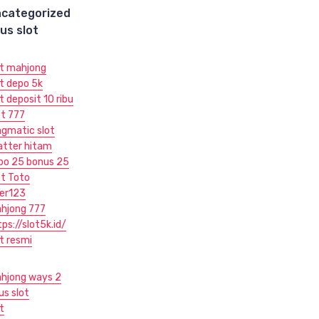
categorized
us slot
ot mahjong
ot depo 5k
t deposit 10 ribu
ot 777
agmatic slot
atter hitam
po 25 bonus 25
ot Toto
ker123
hjong 777
ps://slot5k.id/
ot resmi
hjong ways 2
us slot
t