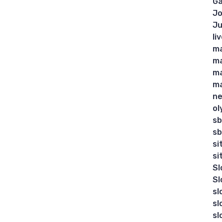
Ga
Jo
Ju
li
m
ma
ma
ma
n
ol
sb
s
si
si
Sl
Sl
sl
sl
sl