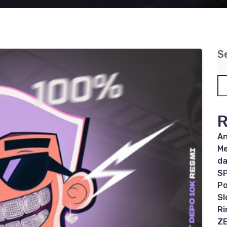
S
R
An
Me
da
SP
Po
Sl
Ri
ZE