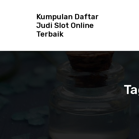
S
k
Kumpulan Daftar
i
p
Judi Slot Online
t
Terbaik
o
c
o
n
t
e
n
Ta
t