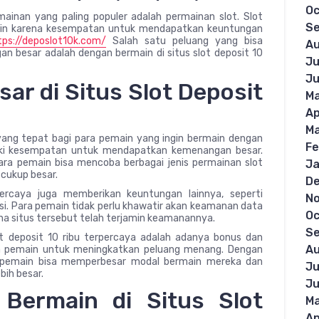
Oc
mainan yang paling populer adalah permainan slot. Slot
S
emain karena kesempatan untuk mendapatkan keuntungan
tps://deposlot10k.com/
Salah satu peluang yang bisa
Au
besar adalah dengan bermain di situs slot deposit 10
Ju
Ju
ar di Situs Slot Deposit
Ma
Ap
Ma
 yang tepat bagi para pemain yang ingin bermain dengan
Fe
iki kesempatan untuk mendapatkan kemenangan besar.
ara pemain bisa mencoba berbagai jenis permainan slot
Ja
cukup besar.
D
percaya juga memberikan keuntungan lainnya, seperti
N
. Para pemain tidak perlu khawatir akan keamanan data
Oc
na situs tersebut telah terjamin keamanannya.
S
ot deposit 10 ribu terpercaya adalah adanya bonus dan
Au
a pemain untuk meningkatkan peluang menang. Dengan
a pemain bisa memperbesar modal bermain mereka dan
Ju
ih besar.
Ju
 Bermain di Situs Slot
Ma
Ap