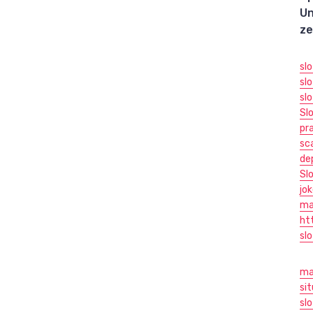
Un
ze
sl
sl
slo
Sl
pr
sc
de
Sl
jo
ma
htt
sl
ma
sit
slo