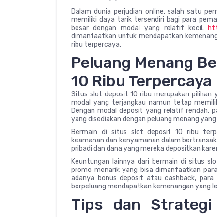
Dalam dunia perjudian online, salah satu per
memiliki daya tarik tersendiri bagi para p
besar dengan modal yang relatif kecil.
ht
dimanfaatkan untuk mendapatkan kemenangan 
ribu terpercaya.
Peluang Menang Bes
10 Ribu Terpercaya
Situs slot deposit 10 ribu merupakan pilihan
modal yang terjangkau namun tetap memil
Dengan modal deposit yang relatif rendah, p
yang disediakan dengan peluang menang yang 
Bermain di situs slot deposit 10 ribu ter
keamanan dan kenyamanan dalam bertransaksi
pribadi dan dana yang mereka depositkan kare
Keuntungan lainnya dari bermain di situs sl
promo menarik yang bisa dimanfaatkan par
adanya bonus deposit atau cashback, par
berpeluang mendapatkan kemenangan yang leb
Tips dan Strategi