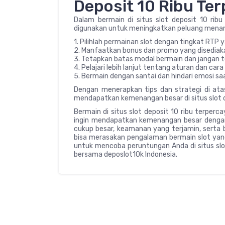
Deposit 10 Ribu Te
Dalam bermain di situs slot deposit 10 ribu
digunakan untuk meningkatkan peluang menang
1. Pilihlah permainan slot dengan tingkat RTP y
2. Manfaatkan bonus dan promo yang disediaka
3. Tetapkan batas modal bermain dan jangan t
4. Pelajari lebih lanjut tentang aturan dan cara
5. Bermain dengan santai dan hindari emosi s
Dengan menerapkan tips dan strategi di atas
mendapatkan kemenangan besar di situs slot d
Bermain di situs slot deposit 10 ribu terper
ingin mendapatkan kemenangan besar denga
cukup besar, keamanan yang terjamin, serta
bisa merasakan pengalaman bermain slot ya
untuk mencoba peruntungan Anda di situs slo
bersama deposlot10k Indonesia.