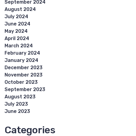
September 2024
August 2024
July 2024
June 2024
May 2024
April 2024
March 2024
February 2024
January 2024
December 2023
November 2023
October 2023
September 2023
August 2023
July 2023
June 2023
Categories