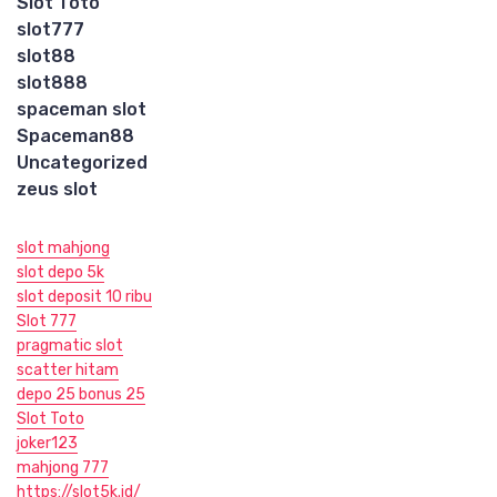
Slot Toto
slot777
slot88
slot888
spaceman slot
Spaceman88
Uncategorized
zeus slot
slot mahjong
slot depo 5k
slot deposit 10 ribu
Slot 777
pragmatic slot
scatter hitam
depo 25 bonus 25
Slot Toto
joker123
mahjong 777
https://slot5k.id/