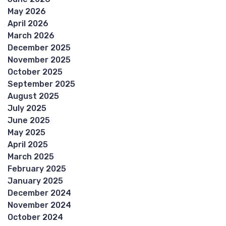
May 2026
April 2026
March 2026
December 2025
November 2025
October 2025
September 2025
August 2025
July 2025
June 2025
May 2025
April 2025
March 2025
February 2025
January 2025
December 2024
November 2024
October 2024