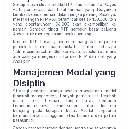
Setiap mesin slot memiliki RTP atau Return to Player,
yaitu persentase dari total taruhan yang dibayarkan
kembali kepada pemain dalam jangka panjang. Misalnya,
mesin dengan RTP 96% berarti dari setiap 100.000 koin
yang dipertaruhkan, 96.000 akan dikembalikan ke
pemain. Semakin tinggi RTP, semakin besar peluang
Anda untuk menang dalam jangka panjang.
Namun, RTP bukan jaminan menang dalam jangka
pendek. Ini lebih sebagai indikator tentang seberapa
“adil” mesin tersebut. Oleh karena itu, sebelum bermain,
ada baiknya mengecek informasi RTP dari slot yang
Anda pilih.
Manajemen Modal yang
Disiplin
Strategi penting lainnya adalah manajemen modal
(bankroll management). Banyak pemain slot terjebak
dalam siklus bermain tanpa batas, berharap
kemenangan besar akan segera datang. Ini bisa
berujung pada kerugian besar. Aturlah anggaran
bermain harian, mingguan, atau bulanan, dan patuhi
batasan itu.
Jangan pernah bermain dengan uang yang seharusnya