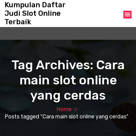
S
Kumpulan Daftar
k
Judi Slot Online
i
Terbaik
p
t
o
c
o
n
Tag Archives: Cara
t
e
main slot online
n
t
yang cerdas
Home
Posts tagged "Cara main slot online yang cerdas"