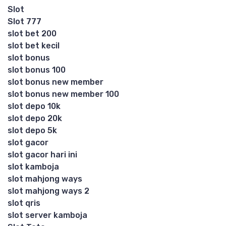
Slot
Slot 777
slot bet 200
slot bet kecil
slot bonus
slot bonus 100
slot bonus new member
slot bonus new member 100
slot depo 10k
slot depo 20k
slot depo 5k
slot gacor
slot gacor hari ini
slot kamboja
slot mahjong ways
slot mahjong ways 2
slot qris
slot server kamboja