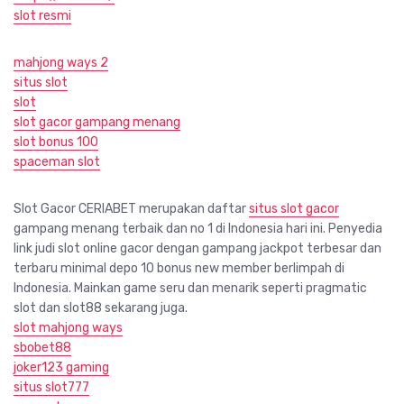
slot resmi
mahjong ways 2
situs slot
slot
slot gacor gampang menang
slot bonus 100
spaceman slot
Slot Gacor CERIABET merupakan daftar
situs slot gacor
gampang menang terbaik dan no 1 di Indonesia hari ini. Penyedia
link judi slot online gacor dengan gampang jackpot terbesar dan
terbaru minimal depo 10 bonus new member berlimpah di
Indonesia. Mainkan game seru dan menarik seperti pragmatic
slot dan slot88 sekarang juga.
slot mahjong ways
sbobet88
joker123 gaming
situs slot777